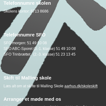
Telefonnumre skolen
Skolens kontor: 8713 8686
Telefonnumre SFO
SFO morgen: 51 49 10 08
SFO ABC-Sporet (0.-1. klasse) 51 49 10 08
SFO Trinbrættet (2.-3. klasse) 51 23 13 45
Skift til Malling skole
Læs alt om at skifte til Malling Skole
aarhus.dk/skoleskift
Arranger et møde med os