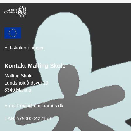
EU-skoleordningen
Kontakt Malling Skole
Malling Skole
Lundshøjgårdsvej 19
8340 Malling
E-mail: mal@mbu.aarhus.dk
EAN: 5790000422159